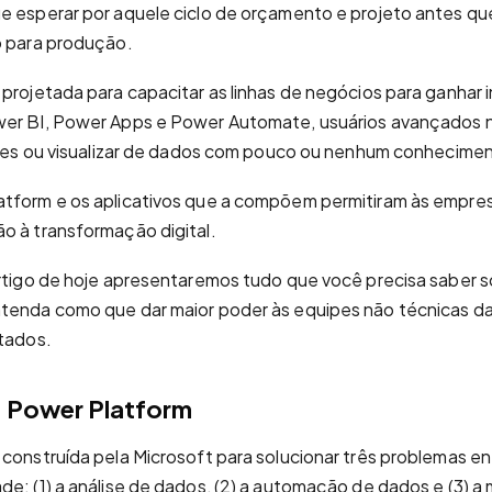
e esperar por aquele ciclo de orçamento e projeto antes qu
o para produção.
 projetada para capacitar as linhas de negócios para ganhar
wer BI, Power Apps e Power Automate, usuários avançados
mples ou visualizar de dados com pouco ou nenhum conhecime
atform e os aplicativos que a compõem permitiram às empre
o à transformação digital.
artigo de hoje apresentaremos tudo que você precisa saber 
ntenda como que dar maior poder às equipes não técnicas 
ltados.
a Power Platform
 construída pela Microsoft para solucionar três problemas e
de: (1) a análise de dados, (2) a automação de dados e (3) 