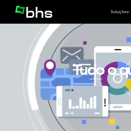
Soluções
▾
Tudo o q