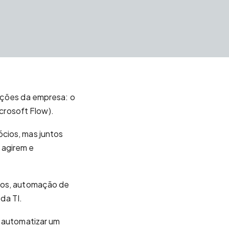
ações da empresa: o
crosoft Flow).
cios, mas juntos
 agirem e
ivos, automação de
da TI.
a automatizar um