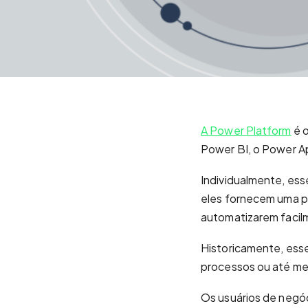
A Power Platform
é o
Power BI, o Power A
Individualmente, ess
eles fornecem uma p
automatizarem facil
Historicamente, esse
processos ou até me
Os usuários de negóc