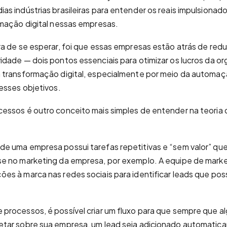
s indústrias brasileiras para entender os reais impulsionado
mação digital nessas empresas.
a de se esperar, foi que essas empresas estão atrás de red
dade — dois pontos essenciais para otimizar os lucros da org
 transformação digital, especialmente por meio da automaç
esses objetivos.
essos é outro conceito mais simples de entender na teoria
e uma empresa possui tarefas repetitivas e “sem valor” qu
e no marketing da empresa, por exemplo. A equipe de marke
s à marca nas redes sociais para identificar leads que po
processos, é possível criar um fluxo para que sempre que 
tar sobre sua empresa, um lead seja adicionado automatic