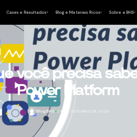
Cases e Resultados
Blog e Materiais Ricos
Sobre a BHS
▾
▾
▾
ue você precisa sabe
Power Platform
Blog BHS
•
29 DE OUTUBRO DE 2020