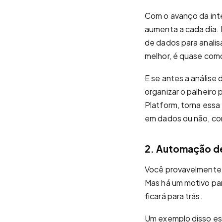
Com o avanço da int
aumenta a cada dia. I
de dados para analis
melhor, é quase como
E se antes a análise 
organizar o palheiro 
Platform, torna essa 
em dados ou não, con
2. Automação d
Você provavelmente j
Mas há um motivo par
ficará para trás.
Um exemplo disso est