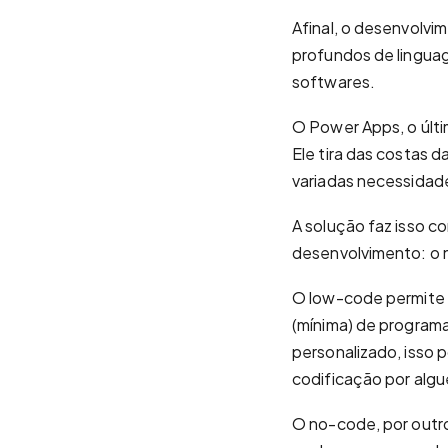
Afinal, o desenvolvi
profundos de lingu
softwares.
O Power Apps, o últi
Ele tira das costas 
variadas necessidad
A solução faz isso 
desenvolvimento: o 
O low-code permite 
(mínima) de program
personalizado, isso 
codificação por alg
O no-code, por outro 