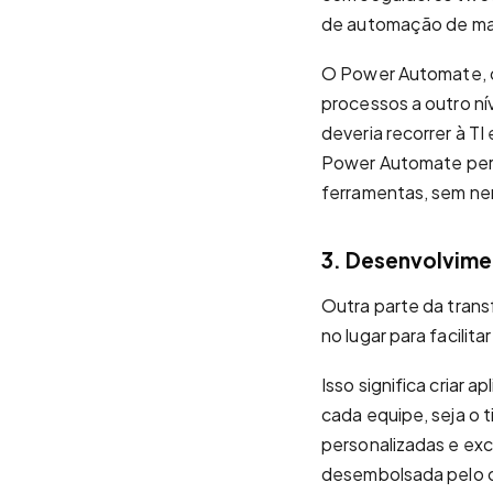
de automação de mark
O Power Automate, o
processos a outro nív
deveria recorrer à TI
Power Automate perm
ferramentas, sem n
3. Desenvolvime
Outra parte da trans
no lugar para facilita
Isso significa criar
cada equipe, seja o 
personalizadas e exc
desembolsada pelo c