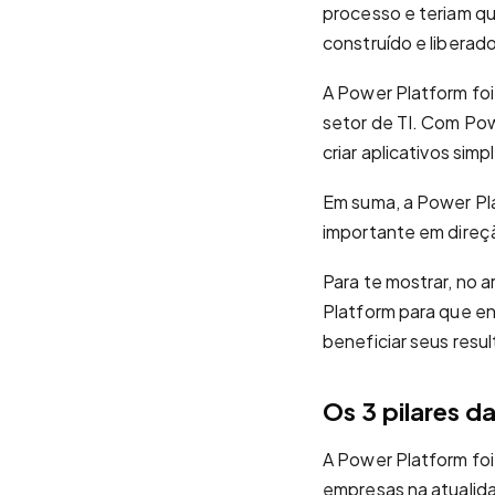
processo e teriam qu
construído e liberad
A Power Platform foi
setor de TI. Com Po
criar aplicativos si
Em suma, a Power Pl
importante em direçã
Para te mostrar, no 
Platform para que e
beneficiar seus resu
Os 3 pilares d
A Power Platform foi
empresas na atualida