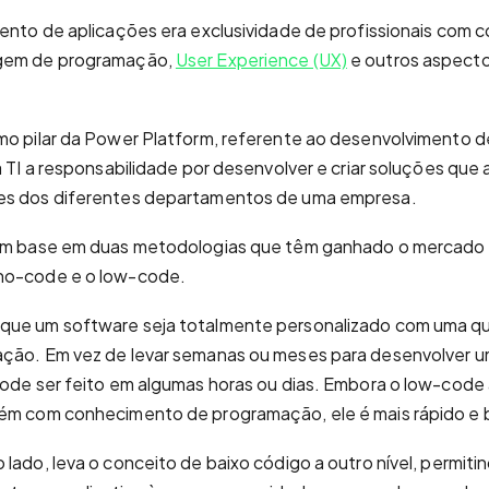
mento de aplicações era exclusividade de profissionais com
agem de programação,
User Experience (UX)
e outros aspecto
mo pilar da Power Platform, referente ao desenvolvimento d
da TI a responsabilidade por desenvolver e criar soluções que
es dos diferentes departamentos de uma empresa.
com base em duas metodologias que têm ganhado o mercado
no-code e o low-code.
que um software seja totalmente personalizado com uma qu
ação. Em vez de levar semanas ou meses para desenvolver um
pode ser feito em algumas horas ou dias. Embora o low-code a
uém com conhecimento de programação, ele é mais rápido e 
lado, leva o conceito de baixo código a outro nível, permiti