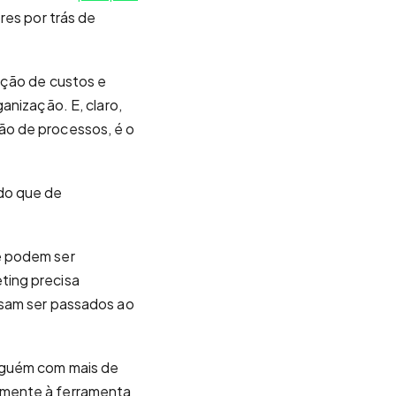
res por trás de
ução de custos e
anização. E, claro,
ão de processos, é o
 do que de
e podem ser
ting precisa
ssam ser passados ao
alguém com mais de
amente à ferramenta