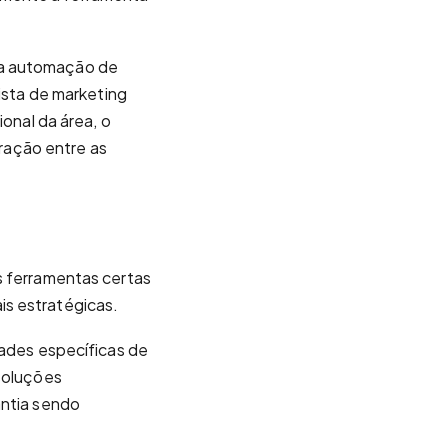
 a automação de
lista de marketing
ional da área, o
ração entre as
s ferramentas certas
ais estratégicas.
dades específicas de
 soluções
antia sendo