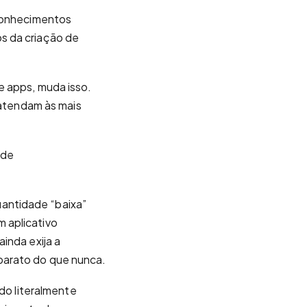
 conhecimentos
s da criação de
e apps, muda isso.
 atendam às mais
 de
antidade “baixa”
 aplicativo
inda exija a
barato do que nunca.
ndo literalmente