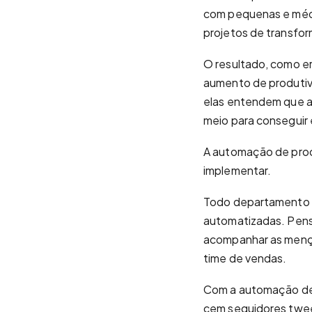
com pequenas e média
projetos de transfor
O resultado, como er
aumento de produtivi
elas entendem que a
meio para conseguir 
A automação de proc
implementar.
Todo departamento d
automatizadas. Pens
acompanhar as mençõe
time de vendas.
Com a automação de 
cem seguidores twee