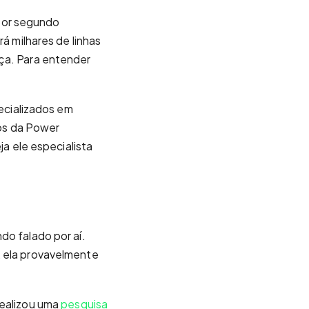
por segundo
rá milhares de linhas
nça. Para entender
pecializados em
dos da Power
ja ele especialista
ndo falado por aí.
, ela provavelmente
realizou uma
pesquisa