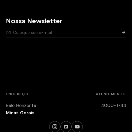
Nossa Newsletter
Nós respeitamos seus dados,
saiba como
.
Aviso de privacidade para pessoas candidatas,
saiba
como
.
Política de segurança da Informação,
saiba como
.
ENDEREÇO
ATENDIMENTO
Belo Horizonte
4000-1744
Minas Gerais