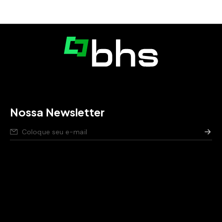
Nossa Newsletter
Nós respeitamos seus dados,
saiba como
.
Aviso de privacidade para pessoas candidatas,
saiba
como
.
Política de segurança da Informação,
saiba como
.