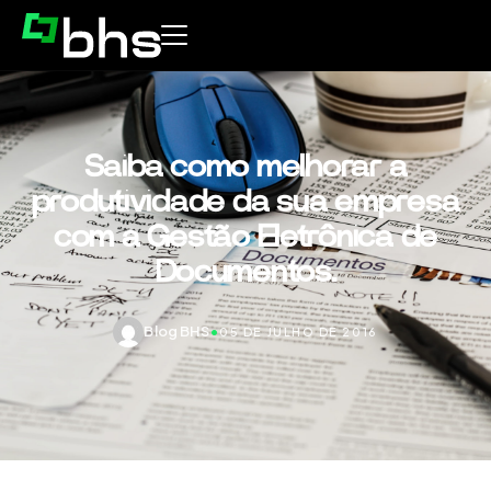
Saiba como melhorar a
produtividade da sua empresa
com a Gestão Eletrônica de
Documentos.
Blog BHS
•
05 DE JULHO DE 2016