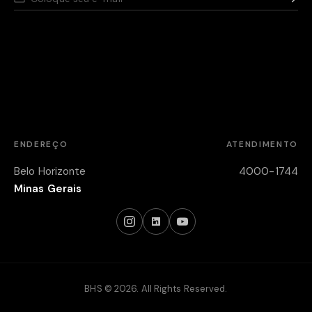
Nós respeitamos seus dados,
saiba como
.
Aviso de privacidade para pessoas candidatas,
saiba
como
.
Política de segurança da Informação,
saiba como
.
ENDEREÇO
ATENDIMENTO
Belo Horizonte
4000-1744
Minas Gerais
BHS © 2026. All Rights Reserved.