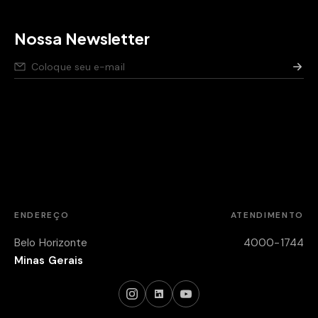
Nossa Newsletter
Nós respeitamos seus dados,
saiba como
.
Aviso de privacidade para pessoas candidatas,
saiba
como
.
Política de segurança da Informação,
saiba como
.
ENDEREÇO
ATENDIMENTO
Belo Horizonte
4000-1744
Minas Gerais