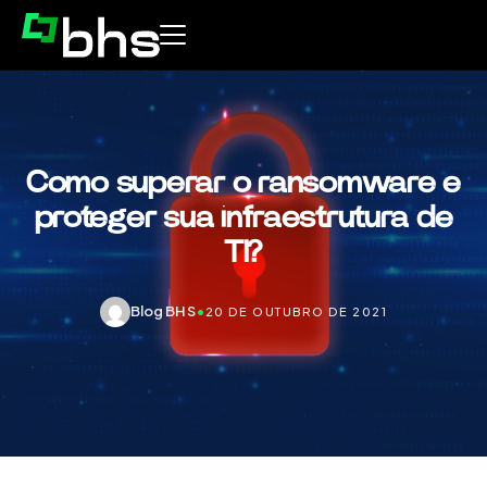
Como superar o ransomware e
proteger sua infraestrutura de
TI?
Blog BHS
•
20 DE OUTUBRO DE 2021