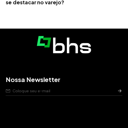
se destacar no varejo?
Nossa Newsletter
Nós respeitamos seus dados,
saiba como
.
Aviso de privacidade para pessoas candidatas,
saiba
como
.
Política de segurança da Informação,
saiba como
.