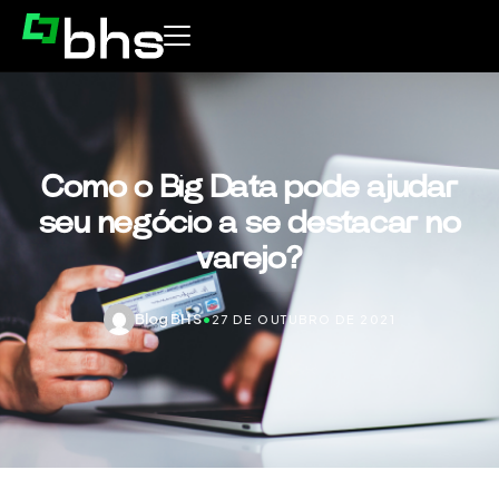
Como o Big Data pode ajudar
seu negócio a se destacar no
varejo?
Blog BHS
•
27 DE OUTUBRO DE 2021