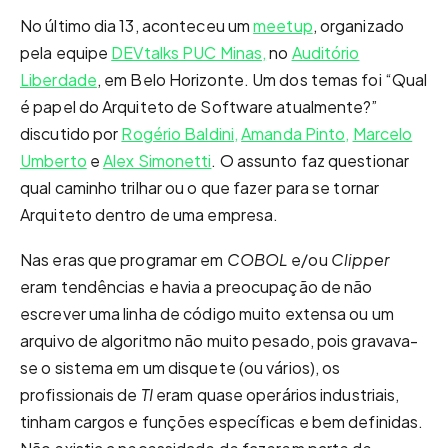
No último dia 13, aconteceu um
meetup
, organizado
pela equipe
DEVtalks PUC Minas,
no
Auditório
Liberdade
, em Belo Horizonte. Um dos temas foi “Qual
é papel do Arquiteto de Software atualmente?”
discutido por
Rogério Baldini,
Amanda Pinto,
Marcelo
Umberto
e
Alex Simonetti
. O assunto faz questionar
qual caminho trilhar ou o que fazer para se tornar
Arquiteto dentro de uma empresa.
Nas eras que programar em
COBOL
e/ou
Clipper
eram tendências e havia a preocupação de não
escrever uma linha de código muito extensa ou um
arquivo de algoritmo não muito pesado, pois gravava-
se o sistema em um disquete (ou vários), os
profissionais de
TI
eram quase operários industriais,
tinham cargos e funções específicas e bem definidas.