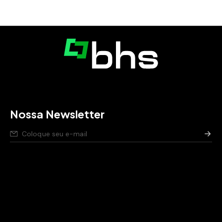
Nossa Newsletter
Nós respeitamos seus dados,
saiba como
.
Aviso de privacidade para pessoas candidatas,
saiba
como
.
Política de segurança da Informação,
saiba como
.