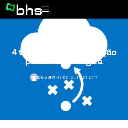
4 táticas para uma migração
para a nuvem segura
Blog BHS
•
18 DE JULHO DE 2017