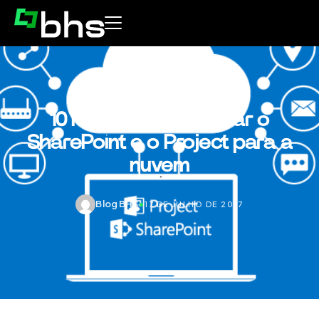
10 motivos para migrar o
SharePoint e o Project para a
nuvem
Blog BHS
•
17 DE JULHO DE 2017