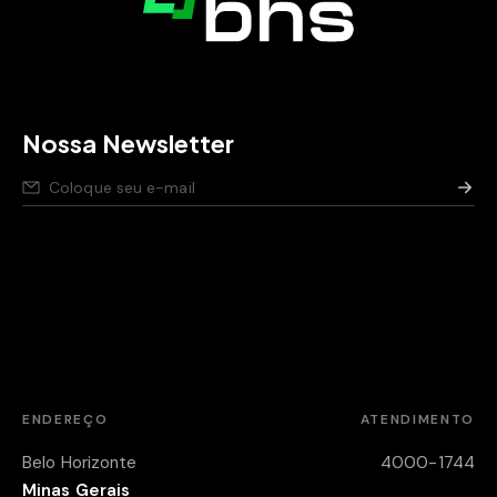
Nossa Newsletter
Nós respeitamos seus dados,
saiba como
.
Aviso de privacidade para pessoas candidatas,
saiba
como
.
Política de segurança da Informação,
saiba como
.
ENDEREÇO
ATENDIMENTO
Belo Horizonte
4000-1744
Minas Gerais