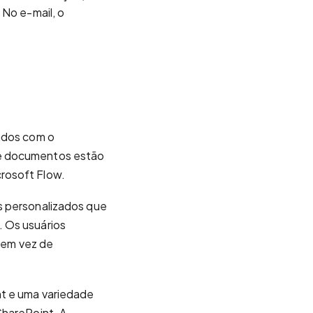
 No e-mail, o
zados com o
de documentos estão
rosoft Flow.
s personalizados que
. Os usuários
, em vez de
nt e uma variedade
SharePoint. A