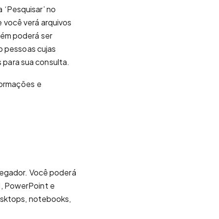
a ‘Pesquisar’ no
 você verá arquivos
bém poderá ser
o pessoas cujas
s para sua consulta.
formações e
vegador. Você poderá
el, PowerPoint e
esktops, notebooks,