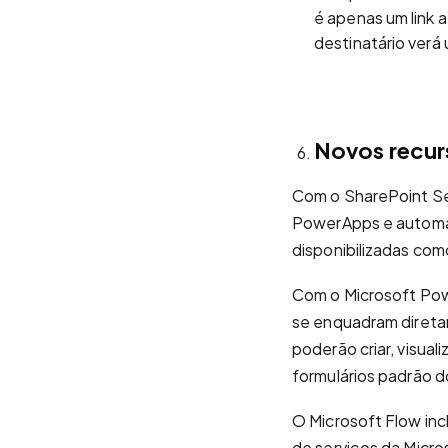
é apenas um link a
destinatário verá
Novos recurs
Com o SharePoint Ser
PowerApps e automat
disponibilizadas co
Com o Microsoft Powe
se enquadram diretam
poderão criar, visual
formulários padrão d
O Microsoft Flow inc
de serviços da Micro