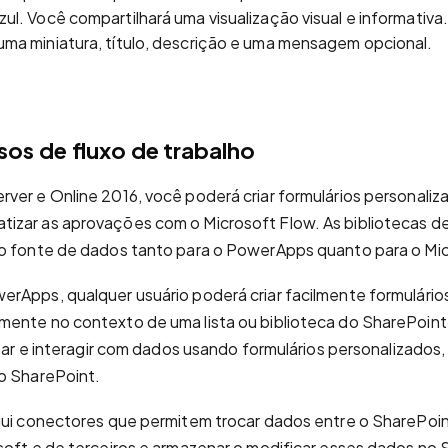
zul. Você compartilhará uma visualização visual e informativa.
 uma miniatura, título, descrição e uma mensagem opcional.
os de fluxo de trabalho
ver e Online 2016, você poderá criar formulários personali
izar as aprovações com o Microsoft Flow. As bibliotecas 
mo fonte de dados tanto para o PowerApps quanto para o Mic
rApps, qualquer usuário poderá criar facilmente formulário
ente no contexto de uma lista ou biblioteca do SharePoint
izar e interagir com dados usando formulários personalizados
o SharePoint.
lui conectores que permitem trocar dados entre o SharePoi
soft e de terceiros e armazenar o modificar esses dados no 