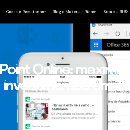
Cases e Resultados
Blog e Materiais Ricos
Sobre a BHS
▾
▾
▾
Point Online: maximiz
investimentos em TI
Blog BHS
•
10 DE AGOSTO DE 2017