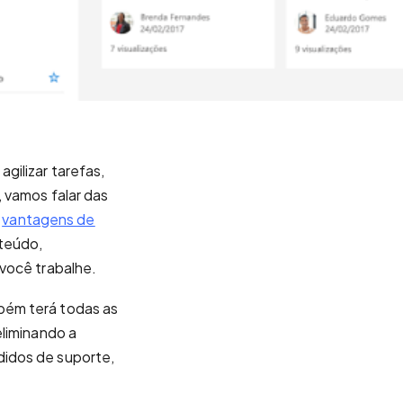
gilizar tarefas,
 vamos falar das
s
vantagens de
nteúdo,
 você trabalhe.
bém terá todas as
eliminando a
didos de suporte,