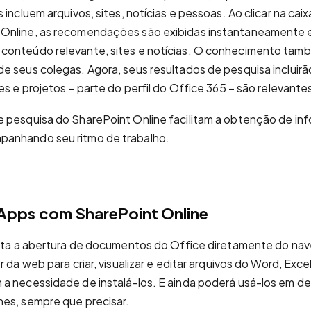
 incluem arquivos, sites, notícias e pessoas. Ao clicar na caix
Online, as recomendações são exibidas instantaneamente e
conteúdo relevante, sites e notícias. O conhecimento tam
e seus colegas. Agora, seus resultados de pesquisa incluirã
es e projetos – parte do perfil do Office 365 – são relevante
e pesquisa do SharePoint Online facilitam a obtenção de in
anhando seu ritmo de trabalho.
Apps com SharePoint Online
ilita a abertura de documentos do Office diretamente do na
r da web para criar, visualizar e editar arquivos do Word, Exc
 a necessidade de instalá-los. E ainda poderá usá-los em d
es, sempre que precisar.