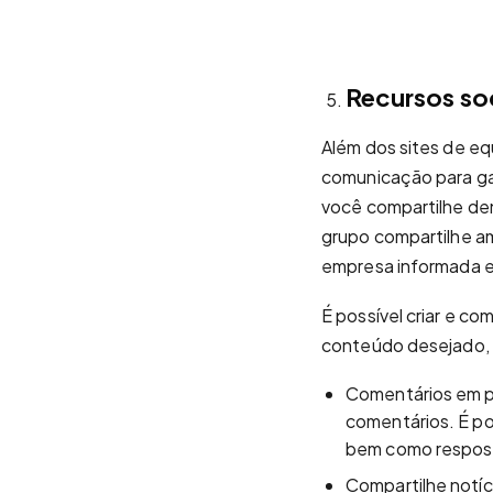
Recursos soc
Além dos sites de equ
comunicação para ga
você compartilhe de
grupo compartilhe 
empresa informada e
É possível criar e c
conteúdo desejado, u
Comentários em pá
comentários. É po
bem como respost
Compartilhe notíc