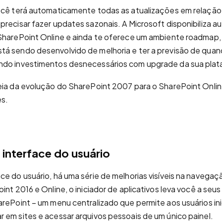
ocê terá automaticamente todas as atualizações em relação 
precisar fazer updates sazonais. A Microsoft disponibiliza 
 SharePoint Online e ainda te oferece um ambiente roadmap
tá sendo desenvolvido de melhoria e ter a previsão de quan
ndo investimentos desnecessários com upgrade da sua plat
eia da evolução do SharePoint 2007 para o SharePoint Onlin
es.
 interface do usuário
ce do usuário, há uma série de melhorias visíveis na navegaçã
int 2016 e Online, o iniciador de aplicativos leva você a seus
rePoint – um menu centralizado que permite aos usuários inic
 em sites e acessar arquivos pessoais de um único painel.