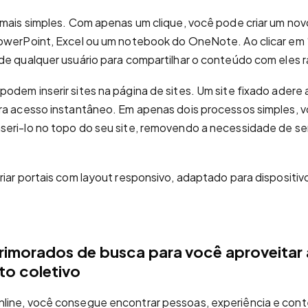
 mais simples. Com apenas um clique, você pode criar um n
owerPoint, Excel ou um notebook do OneNote. Ao clicar em 
de qualquer usuário para compartilhar o conteúdo com eles
odem inserir sites na página de sites. Um site fixado adere a
ra acesso instantâneo. Em apenas dois processos simples, v
seri-lo no topo do seu site, removendo a necessidade de s
riar portais com layout responsivo, adaptado para dispositiv
rimorados de busca para você aproveitar 
o coletivo
line, você consegue encontrar pessoas, experiência e con