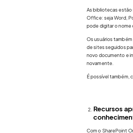
As bibliotecas estão
Office: seja Word, P
pode digitar o nome 
Os usuários também p
de sites seguidos pa
novo documento e in
novamente.
É possível também, c
Recursos ap
conheciment
Com o SharePoint On