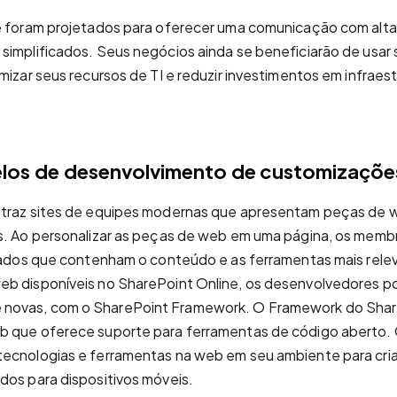
e foram projetados para oferecer uma comunicação com alta 
simplificados. Seus negócios ainda se beneficiarão de usar
mizar seus recursos de TI e reduzir investimentos em infraest
os de desenvolvimento de customizaçõe
 traz sites de equipes modernas que apresentam peças de w
as. Ao personalizar as peças de web em uma página, os mem
izados que contenham o conteúdo e as ferramentas mais rel
eb disponíveis no SharePoint Online, os desenvolvedores p
novas, com o SharePoint Framework. O Framework do Shar
b que oferece suporte para ferramentas de código aberto.
ecnologias e ferramentas na web em seu ambiente para criar
dos para dispositivos móveis.