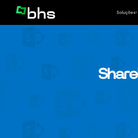
Soluções
▾
Share