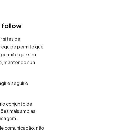
 follow
r sites de
e equipe permite que
 permite que seu
o, mantendo sua
gir e seguir o
rio conjunto de
sões mais amplas,
ensagem.
 de comunicação, não