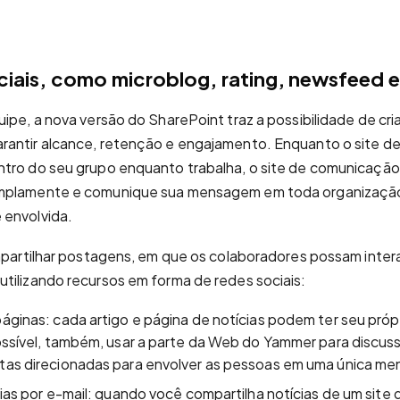
iais, como microblog, rating, newsfeed e
ipe, a nova versão do SharePoint traz a possibilidade de cria
rantir alcance, retenção e engajamento. Enquanto o site d
ntro do seu grupo enquanto trabalha, o site de comunicação
amplamente e comunique sua mensagem em toda organizaçã
 envolvida.
ompartilhar postagens, em que os colaboradores possam intera
tilizando recursos em forma de redes sociais:
ginas: cada artigo e página de notícias podem ter seu próp
ssível, também, usar a parte da Web do Yammer para discus
as direcionadas para envolver as pessoas em uma única m
ias por e-mail: quando você compartilha notícias de um site