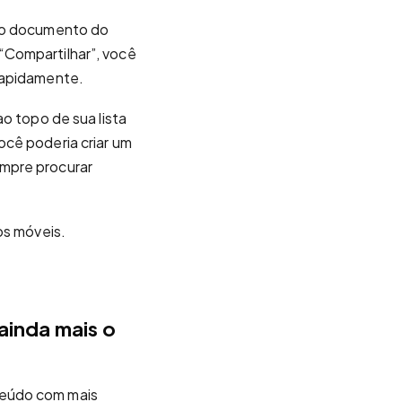
ovo documento do
“Compartilhar”, você
 rapidamente.
o topo de sua lista
ocê poderia criar um
empre procurar
os móveis.
ainda mais o
teúdo com mais