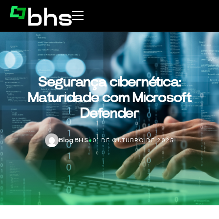
Segurança cibernética:
Maturidade com Microsoft
Defender
Blog BHS
•
01 DE OUTUBRO DE 2025