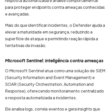
resposta automatizada e análise comportamental
para proteger endpoints contra ameaças conhecidas
e avançadas.
Mais do que identificar incidentes, o Defender ajuda a
elevar a maturidade em segurança, reduzindo a
superfície de ataque e permitindo reação rápida a
tentativas de invasão.
Microsoft Sentinel: inteligência contra ameaças
O
Microsoft Sentinel
atua como uma solução de SIEM
(Security
Information
and
Event Management) e
SOAR (Security
Orchestration
, Automation
and
Response), oferecendo
monitoramento centralizado
e
resposta automatizada
a incidentes.
Ele analisa logs,
correla
eventos e gera insights que