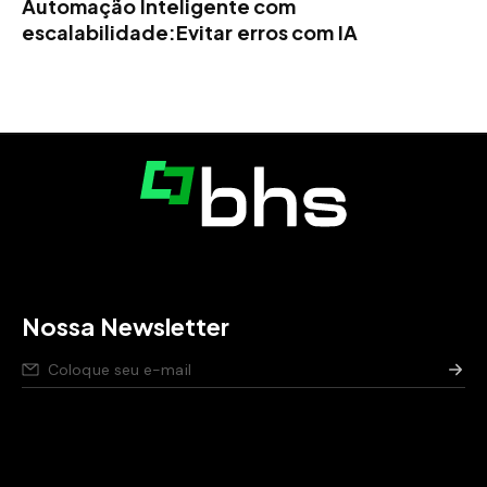
Automação Inteligente com
escalabilidade:Evitar erros com IA
Nossa Newsletter
Nós respeitamos seus dados,
saiba como
.
Aviso de privacidade para pessoas candidatas,
saiba
como
.