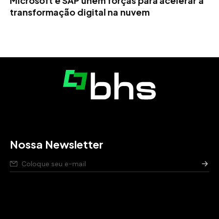
Microsoft e SAP unem forças para acelerar a
transformação digital na nuvem
Nossa Newsletter
Nós respeitamos seus dados,
saiba como
.
Aviso de privacidade para pessoas candidatas,
saiba
como
.