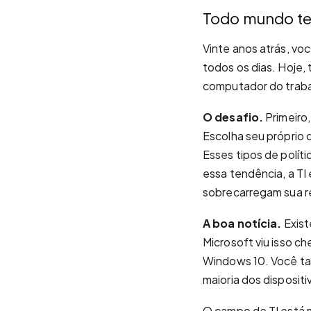
Todo mundo tem
Vinte anos atrás, vo
todos os dias. Hoje,
computador do traba
O desafio.
Primeiro,
Escolha seu próprio 
Esses tipos de polí
essa tendência, a TI
sobrecarregam sua r
A boa notícia.
Exist
Microsoft viu isso c
Windows 10. Você ta
maioria dos disposit
O campo de TI está 