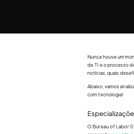
Nunca houve um mome
de TI e o processo d
notícias, quais desaf
Abaixo, vamos anali
com tecnologia!
Especializaçõe
O Bureau of Labor St