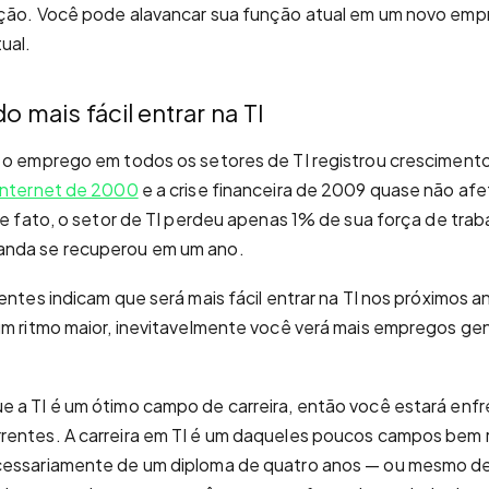
ação. Você pode alavancar sua função atual em um novo emp
ual.
o mais fácil entrar na TI
 o emprego em todos os setores de TI registrou crescimento
 internet de 2000
e a crise financeira de 2009 quase não af
 De fato, o setor de TI perdeu apenas 1% de sua força de tra
anda se recuperou em um ano.
entes indicam que será mais fácil entrar na TI nos próximos 
um ritmo maior, inevitavelmente você verá mais empregos gen
e a TI é um ótimo campo de carreira, então você estará en
rentes. A carreira em TI é um daqueles poucos campos be
cessariamente de um diploma de quatro anos — ou mesmo de