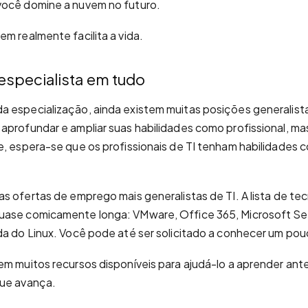
você domine a nuvem no futuro.
em realmente facilita a vida.
especialista em tudo
 especialização, ainda existem muitas posições generalistas
profundar e ampliar suas habilidades como profissional, mas 
e, espera-se que os profissionais de TI tenham habilidades
as ofertas de emprego mais generalistas de TI. A lista de te
uase comicamente longa: VMware, Office 365, Microsoft Ser
da do Linux. Você pode até ser solicitado a conhecer um po
tem muitos recursos disponíveis para ajudá-lo a aprender ant
que avança.