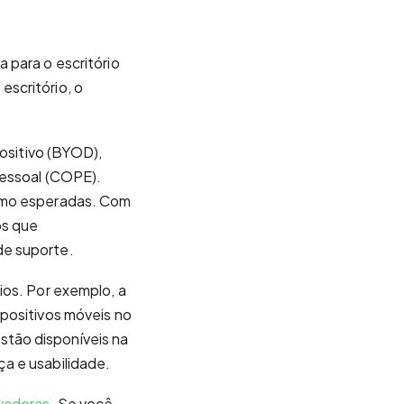
 para o escritório
scritório, o
positivo (BYOD),
pessoal (COPE).
esmo esperadas. Com
os que
de suporte.
ios. Por exemplo, a
spositivos móveis no
tão disponíveis na
a e usabilidade.
vadoras.
Se você