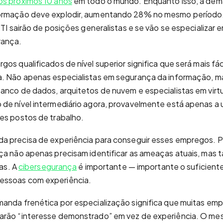
os próximos 10 anos
em todo o mundo. Enquanto isso, a dema
ormação deve explodir, aumentando 28% no mesmo período. I
e TI sairão de posições generalistas e se vão se especializar
rança.
os qualificados de nível superior significa que será mais fác
a. Não apenas especialistas em segurança da informação, 
anco de dados, arquitetos de nuvem e especialistas em virt
de nível intermediário agora, provavelmente está apenas a 
es postos de trabalho.
da precisa de experiência para conseguir esses empregos. P
nça não apenas precisam identificar as ameaças atuais, ma
has. A
cibersegurança
é importante — importante o suficiente
essoas com experiência.
anda frenética por especialização significa que muitas em
arão “interesse demonstrado” em vez de experiência. O me