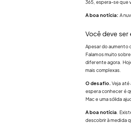
365, espera-se que 
A boa notícia:
A nuv
Você deve ser 
Apesar do aumento da
Falamos muito sobre a
diferente agora. Hoj
mais complexas.
O desafio.
Veja até 
espera conhecer é q
Mac e uma sólida aju
A boa notícia
. Exis
descobrir à medida 