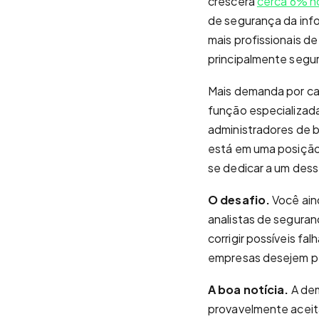
crescerá
cerca 6% n
de segurança da inf
mais profissionais d
principalmente segu
Mais demanda por carg
função especializad
administradores de b
está em uma posição 
se dedicar a um dess
O desafio.
Você ain
analistas de segura
corrigir possíveis fal
empresas desejem p
A boa notícia.
A dem
provavelmente aceit