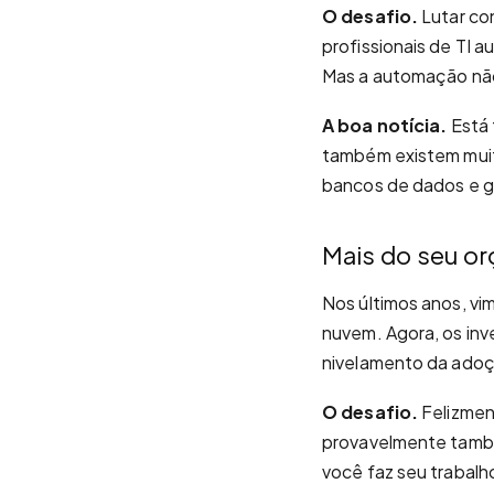
O desafio.
Lutar co
profissionais de TI 
Mas a automação não
A boa notícia.
Está 
também existem muita
bancos de dados e g
Mais do seu or
Nos últimos anos, v
nuvem. Agora, os in
nivelamento da adoç
O desafio.
Felizment
provavelmente tamb
você faz seu trabalh