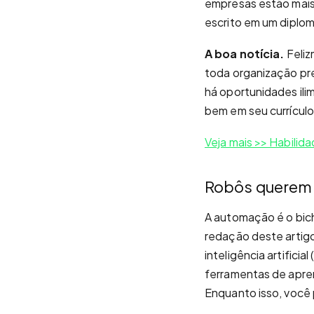
empresas estão mais
escrito em um diplo
A boa notícia.
Feliz
toda organização pre
há oportunidades ili
bem em seu currículo
Veja mais >> Habilida
Robôs querem f
A automação é o bic
redação deste artigo
inteligência artifici
ferramentas de apren
Enquanto isso, você 