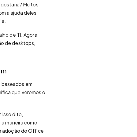
 gostaria? Muitos
om a ajuda deles.
la.
alho de TI. Agora
ão de desktops,
em
os baseados em
ifica que veremos o
isso dito,
 a maneira como
 a adoção do Office