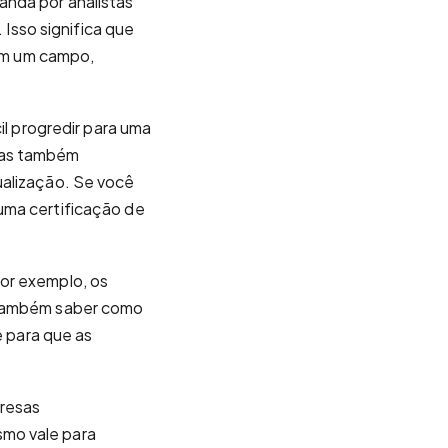
nda por analistas
sso significa que
 em um campo,
il progredir para uma
mas também
ualização. Se você
uma certificação de
or exemplo, os
s também saber como
 para que as
presas
smo vale para