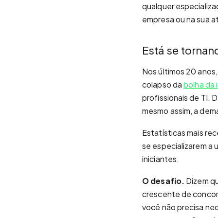
qualquer especializ
empresa ou na sua at
Está se tornand
Nos últimos 20 anos,
colapso da
bolha da
profissionais de TI.
mesmo assim, a dem
Estatísticas mais rec
se especializarem a 
iniciantes.
O desafio.
Dizem qu
crescente de concor
você não precisa ne