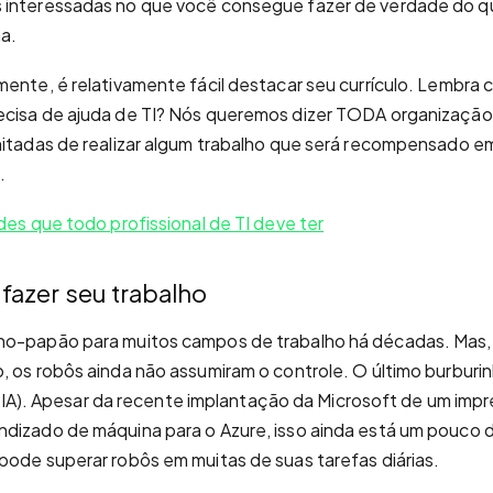
 interessadas no que você consegue fazer de verdade do q
ma.
mente, é relativamente fácil destacar seu currículo. Lembr
cisa de ajuda de TI? Nós queremos dizer TODA organização. 
mitadas de realizar algum trabalho que será recompensado em 
.
des que todo profissional de TI deve ter
azer seu trabalho
ho-papão para muitos campos de trabalho há décadas. Mas
, os robôs ainda não assumiram o controle. O último burburin
al (IA). Apesar da recente implantação da Microsoft de um imp
dizado de máquina para o Azure, isso ainda está um pouco d
pode superar robôs em muitas de suas tarefas diárias.