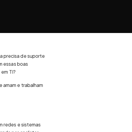
a precisa de suporte
om essas boas
a em TI?
ue amam e trabalham
m redes e sistemas