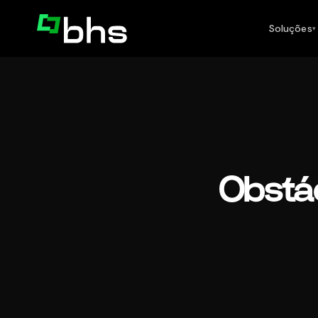
Soluções
▾
Obstác