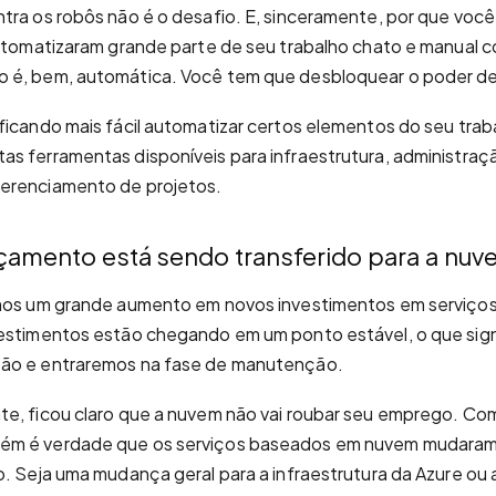
ntra os robôs não é o desafio. E, sinceramente, por que você
automatizaram grande parte de seu trabalho chato e manual c
 é, bem, automática. Você tem que desbloquear o poder de
ficando mais fácil automatizar certos elementos do seu trab
s ferramentas disponíveis para infraestrutura, administraç
erenciamento de projetos.
çamento está sendo transferido para a nuv
imos um grande aumento em novos investimentos em serviç
vestimentos estão chegando em um ponto estável, o que sign
ão e entraremos na fase de manutenção.
e, ficou claro que a nuvem não vai roubar seu emprego. Com 
ém é verdade que os serviços baseados em nuvem mudaram
o. Seja uma mudança geral para a infraestrutura da Azure ou