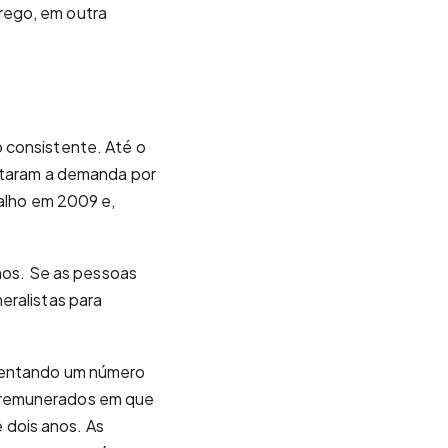
rego, em outra
 consistente. Até o
etaram a demanda por
balho em 2009 e,
anos. Se as pessoas
eralistas para
frentando um número
m remunerados em que
 dois anos. As