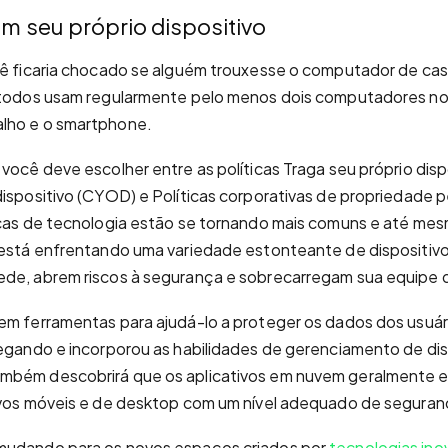
 seu próprio dispositivo
cê ficaria chocado se alguém trouxesse o computador de casa
 todos usam regularmente pelo menos dois computadores no e
lho e o smartphone.
 você deve escolher entre as políticas Traga seu próprio dis
dispositivo (CYOD) e Políticas corporativas de propriedade 
ticas de tecnologia estão se tornando mais comuns e até m
 está enfrentando uma variedade estonteante de dispositiv
ede, abrem riscos à segurança e sobrecarregam sua equipe 
em ferramentas para ajudá-lo a proteger os dados dos usuár
hegando e incorporou as habilidades de gerenciamento de di
mbém descobrirá que os aplicativos em nuvem geralmente es
ivos móveis e de desktop com um nível adequado de seguranç
mudando para os novos espaços criados por
tecnologias ino