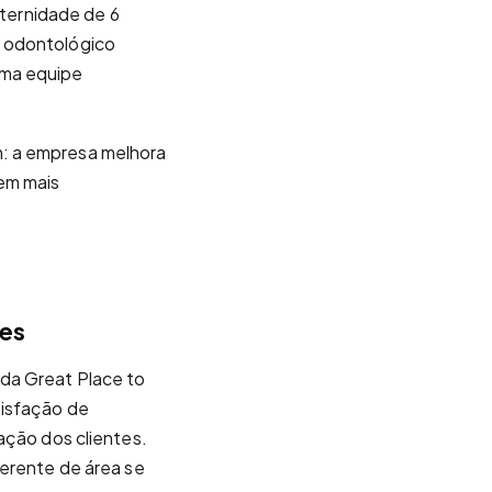
aternidade de 6
e odontológico
uma equipe
m: a empresa melhora
em mais
tes
da Great Place to
tisfação de
ação dos clientes.
gerente de área se