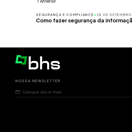
Anterior
SEGURANÇA E COMPLIANCE
•
28 DE SETEMBRO
Como fazer segurança da informação
NOSSA NEWSLETTER
Nós respeitamos seus dados,
saiba como
.
Aviso de privacidade para pessoas candidatas,
sa
Política de segurança da Informação,
saiba com