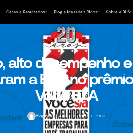
Cases e Resultados
Blog e Materiais Ricos
Sobre a BHS
▾
▾
▾
, alto desempenho e
ram a BHS no prêmio
Você S/A
Blog BHS
•
04 DE OUTUBRO DE 2016