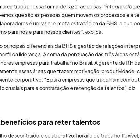
marca traduz nossa forma de fazer as coisas: ‘
integrando pe
bemos que são as pessoas quem movem os processos e a tecn
laboradores é um valor e meta estratégica da BHS, o que pos
no para nós e para nossos clientes”, explica.
principais diferenciais da BHS a gestão de relações interp
 perfil da liderança. A soma da pontuação das três áreas est
hores empresas para trabalhar no Brasil. A gerente de RH d
tamente essas áreas que trazem motivação, produtividade, 
biente corporativo. “E para empresas que trabalham com ou
 cruciais para a contratação e retenção de talentos”, diz.
 benefícios para reter talentos
o descontraído e colaborativo, horário de trabalho flexível, 