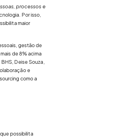
ssoas, processos e
ologia. Por isso,
sibilita maior
essoais, gestão de
á mais de 8% acima
a BHS, Deise Souza,
colaboração e
tsourcing como a
que possibilita