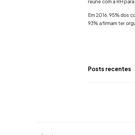
reúne com a RH para 
Em 2016, 95% dos co
93% afirmam ter orgu
Posts recentes