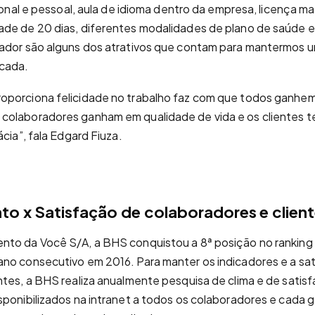
sional e pessoal, aula de idioma dentro da empresa, licença m
ade de 20 dias, diferentes modalidades de plano de saúde 
rador são alguns dos atrativos que contam para mantermos 
icada.
oporciona felicidade no trabalho faz com que todos ganhe
colaboradores ganham em qualidade de vida e os clientes t
ácia”, fala Edgard Fiuza.
o x Satisfação de colaboradores e clien
nto da Você S/A, a BHS conquistou a 8ª posição no ranking 
no consecutivo em 2016. Para manter os indicadores e a sa
ntes, a BHS realiza anualmente pesquisa de clima e de satisf
sponibilizados na intranet a todos os colaboradores e cada 