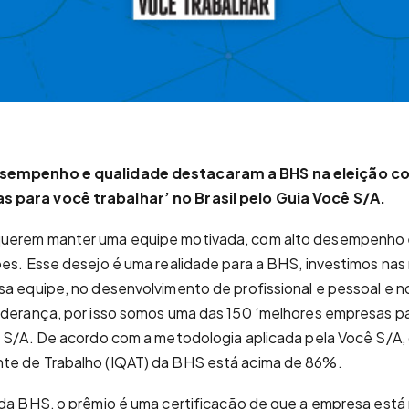
esempenho e qualidade destacaram a BHS na eleição c
 para você trabalhar’ no Brasil pelo Guia Você S/A.
uerem manter uma equipe motivada, com alto desempenho 
ões. Esse desejo é uma realidade para a BHS, investimos nas
sa equipe, no desenvolvimento de profissional e pessoal e n
iderança, por isso somos uma das 150 ‘melhores empresas pa
ê S/A. De acordo com a metodologia aplicada pela Você S/A, 
te de Trabalho (IQAT) da BHS está acima de 86%.
 da BHS, o prêmio é uma certificação de que a empresa está 