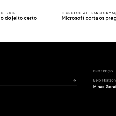
 DE 2016
TECNOLOGIA E TRANSFORMA
 do jeito certo
Microsoft corta os pre
ENDEREÇO
Belo Horizo
Minas Gera
iba como
.
o
.