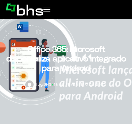
Office 365: Microsoft
disponibiliza aplicativo integrado
para Android
Blog BHS
•
18 DE FEVEREIRO DE 2020