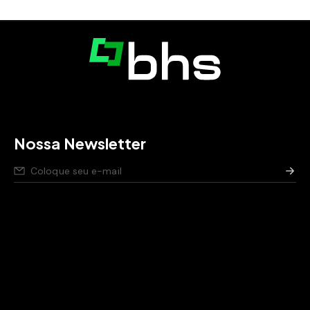
Nossa Newsletter
Nós respeitamos seus dados,
saiba como
.
Aviso de privacidade para pessoas candidatas,
saiba
como
.
Política de segurança da Informação,
saiba como
.