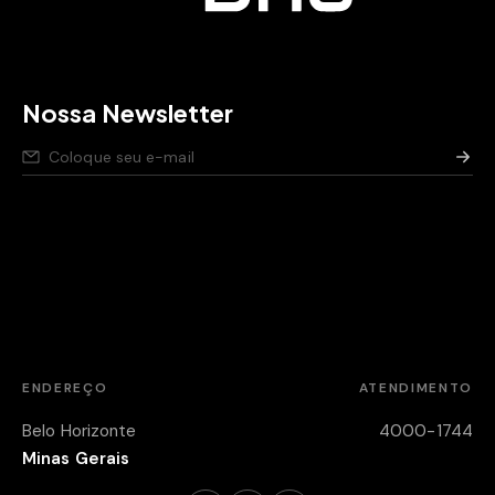
Nossa Newsletter
Nós respeitamos seus dados,
saiba como
.
Aviso de privacidade para pessoas candidatas,
saiba
como
.
Política de segurança da Informação,
saiba como
.
ENDEREÇO
ATENDIMENTO
Belo Horizonte
4000-1744
Minas Gerais