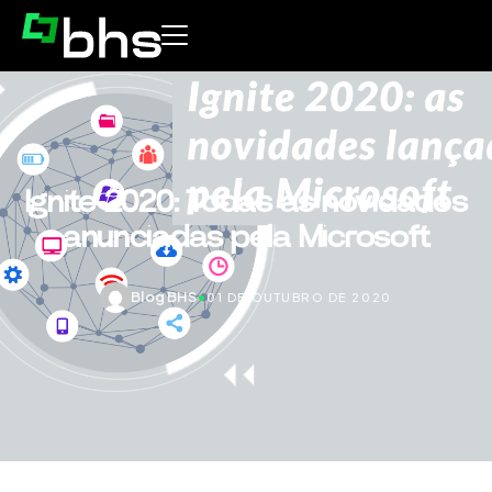
Ignite 2020: Todas as novidades
anunciadas pela Microsoft
Blog BHS
•
01 DE OUTUBRO DE 2020