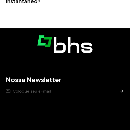
instantâneo?
Nossa Newsletter
Nós respeitamos seus dados,
saiba como
.
Aviso de privacidade para pessoas candidatas,
saiba
como
.
Política de segurança da Informação,
saiba como
.