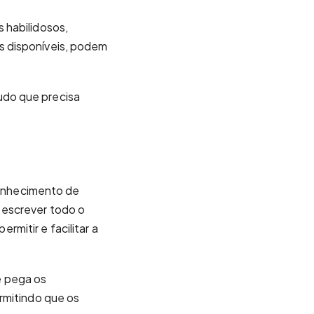
 habilidosos,
s disponíveis, podem
udo que precisa
onhecimento de
 escrever todo o
mitir e facilitar a
e pega os
rmitindo que os