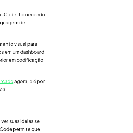
No-Code, fornecendo
linguagem de
ento visual para
rsos em um dashboard
erior em codificação
ercado
agora, e é por
ea.
er suas ideias se
o-Code permite que