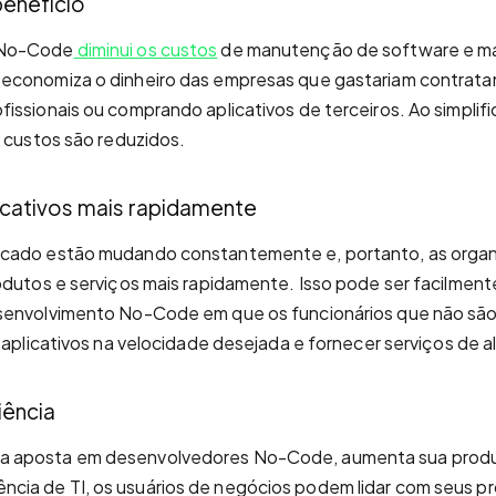
benefício
 No-Code
diminui os custos
de manutenção de software e ma
economiza o dinheiro das empresas que gastariam contrat
issionais ou comprando aplicativos de terceiros. Ao simplifi
s custos são reduzidos.
licativos mais rapidamente
cado estão mudando constantemente e, portanto, as orga
odutos e serviços mais rapidamente. Isso pode ser facilmen
senvolvimento No-Code em que os funcionários que não são
 aplicativos na velocidade desejada e fornecer serviços de a
iência
 aposta em desenvolvedores No-Code, aumenta sua produt
a de TI, os usuários de negócios podem lidar com seus pró