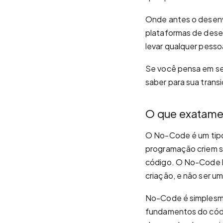
Onde antes o desenvo
plataformas de dese
levar qualquer pesso
Se você pensa em se
saber para sua transi
O que exatam
O No-Code é um tip
programação criem so
código. O No-Code ba
criação, e não ser um
No-Code é simplesme
fundamentos do códig