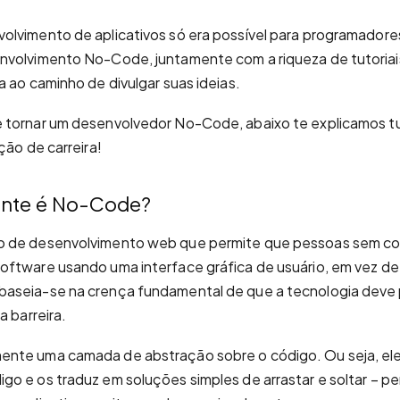
lvimento de aplicativos só era possível para programadores
nvolvimento No-Code, juntamente com a riqueza de tutoriai
a ao caminho de divulgar suas ideias.
 tornar um desenvolvedor No-Code, abaixo te explicamos t
ção de carreira!
ente é No-Code?
o de desenvolvimento web que permite que pessoas sem c
ftware usando uma interface gráfica de usuário, em vez de
seia-se na crença fundamental de que a tecnologia deve per
a barreira.
nte uma camada de abstração sobre o código. Ou seja, el
o e os traduz em soluções simples de arrastar e soltar – pe