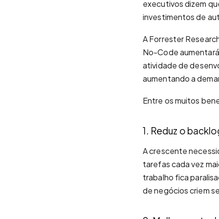
executivos dizem qu
investimentos de aut
A Forrester Researc
No-Code aumentará
atividade de desenv
aumentando a demand
Entre os muitos ben
1. Reduz o backlo
A crescente necessid
tarefas cada vez ma
trabalho fica parali
de negócios criem se