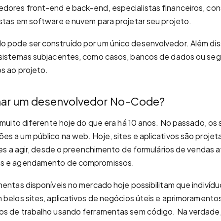
dores front-end e back-end, especialistas financeiros, con
stas em software e nuvem para projetar seu projeto.
 pode ser construído por um único desenvolvedor. Além dis
 sistemas subjacentes, como casos, bancos de dados ou se
s ao projeto.
rnar um desenvolvedor No-Code?
r muito diferente hoje do que era há 10 anos. No passado, os
s a um público na web. Hoje, sites e aplicativos são projet
ntes a agir, desde o preenchimento de formulários de vendas
as e agendamento de compromissos.
mentas disponíveis no mercado hoje possibilitam que indivíd
 belos sites, aplicativos de negócios úteis e aprimoramento
os de trabalho usando ferramentas sem código. Na verdade