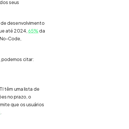
 dos seus
s de desenvolvimento
que até 2024,
65%
da
o No-Code,
, podemos citar:
TI têm uma lista de
es no prazo, o
mite que os usuários
I
.