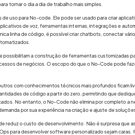
para tornar o dia a dia de trabalho mais simples.
 de uso para No-code. Ele pode ser usado para criar aplicat
aplicativos de voz, ferramentas internas, integrações e aut
a linha de código, é possível criar chatbots, conectar vários
automatizados.
e possibilitam a construção de ferramentas customizadas p
ocessos de negócios. O escopo do que o No-Code pode faz
outros com conhecimentos técnicos mais profundos ficam liv
antidades de código a partir do zero, permitindo que dediq
icados. No entanto, o No-Code não elimina por completo a n
emanda por sua experiência na criação e ajuste de soluções
de reduz o custo de desenvolvimento. Não é surpresa que 
Ops para desenvolver software personalizado sejam caras. 