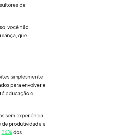
sultores de
so, você não
gurança, que
 sites simplesmente
ados para envolver e
 até educação e
uos sem experiência
s de produtividade e
,
26%
dos