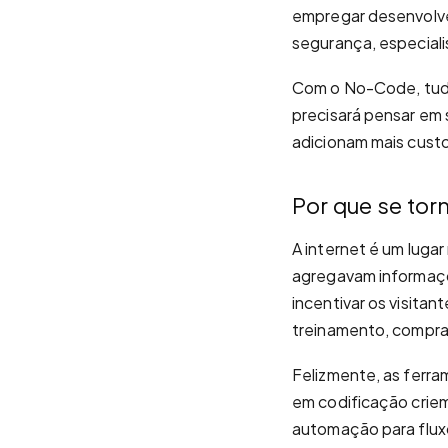
empregar desenvolve
segurança, especiali
Com o No-Code, tudo
precisará pensar em
adicionam mais custo
Por que se to
A internet é um luga
agregavam informaçõe
incentivar os visita
treinamento, compr
Felizmente, as ferra
em codificação criem
automação para flux