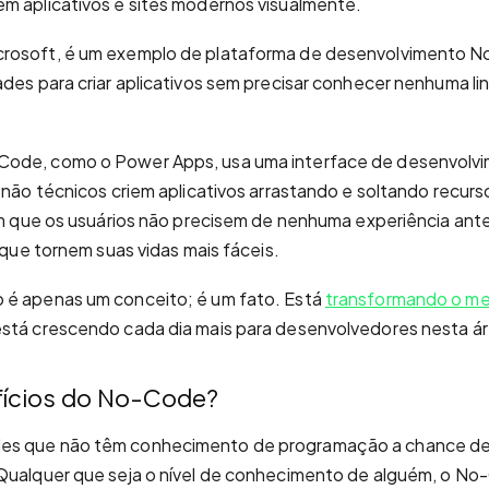
m aplicativos e sites modernos visualmente.
icrosoft, é um exemplo de plataforma de desenvolvimento 
ades para criar aplicativos sem precisar conhecer nenhuma 
ode, como o Power Apps, usa uma interface de desenvolvim
s não técnicos criem aplicativos arrastando e soltando recu
com que os usuários não precisem de nenhuma experiência ant
s que tornem suas vidas mais fáceis.
 é apenas um conceito; é um fato. Está
transformando o m
está crescendo cada dia mais para desenvolvedores nesta ár
fícios do No-Code?
s que não têm conhecimento de programação a chance de v
 Qualquer que seja o nível de conhecimento de alguém, o N