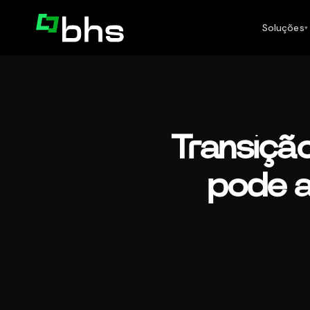
Soluções
▾
Transiçã
pode a