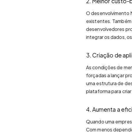
2. Melhor custo-
O desenvolvimento
existentes. Também 
desenvolvedores prof
integrar os dados, o
3. Criação de ap
As condições de mer
forçadas a lançar pr
uma estrutura de de
plataforma para criar
4. Aumenta a efic
Quando uma empresa
Com menos dependênci