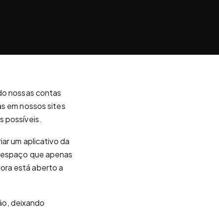
ndo nossas contas
as em nossos sites
s possíveis.
iar um aplicativo da
m espaço que apenas
ora está aberto a
ão, deixando