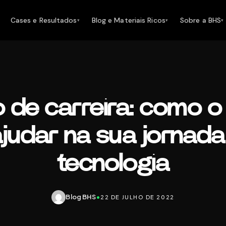
Cases e Resultados
Blog e Materiais Ricos
Sobre a BHS
▾
▾
▾
o de carreira: como 
judar na sua jornada
tecnologia
Blog BHS
•
22 DE JULHO DE 2022