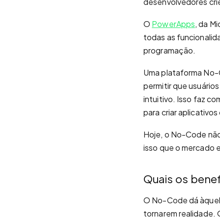
desenvolvedores crie
O
PowerApps
, da M
todas as funcionalid
programação.
Uma plataforma No-C
permitir que usuário
intuitivo. Isso faz 
para criar aplicativo
Hoje, o No-Code não
isso que o mercado 
Quais os bene
O No-Code dá àquele
tornarem realidade.