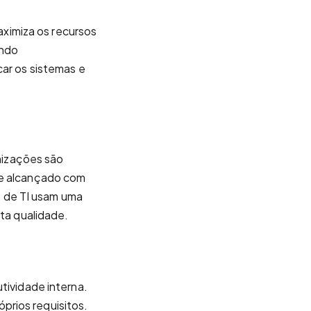
ximiza os recursos
ando
car os sistemas e
nizações são
te alcançado com
 de TI usam uma
lta qualidade.
ividade interna.
prios requisitos.