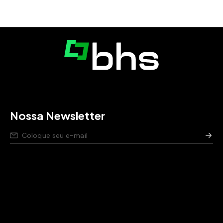
Nossa Newsletter
Nós respeitamos seus dados,
saiba como
.
Aviso de privacidade para pessoas candidatas,
saiba
como
.
Política de segurança da Informação,
saiba como
.