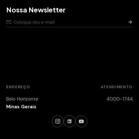
Nossa Newsletter
Nós respeitamos seus dados,
saiba como
.
Aviso de privacidade para pessoas candidatas,
saiba
como
.
Política de segurança da Informação,
saiba como
.
ENDEREÇO
ATENDIMENTO
Belo Horizonte
4000-1744
Minas Gerais