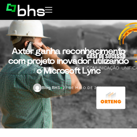
Axter ganha reconhecimento
com projeto inovador utilizando
o Microsoft Lync
Blog BHS
•
27 DE MAIO DE 2016