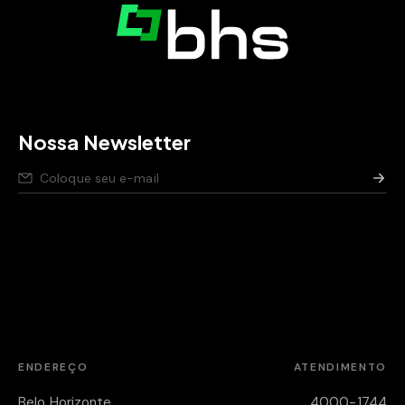
Nossa Newsletter
Nós respeitamos seus dados,
saiba como
.
Aviso de privacidade para pessoas candidatas,
saiba
como
.
Política de segurança da Informação,
saiba como
.
ENDEREÇO
ATENDIMENTO
Belo Horizonte
4000-1744