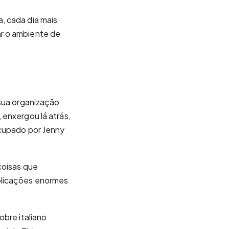
, cada dia mais
ar o ambiente de
 sua organização
 enxergou lá atrás,
ocupado por Jenny
coisas que
mplicações enormes
obre italiano