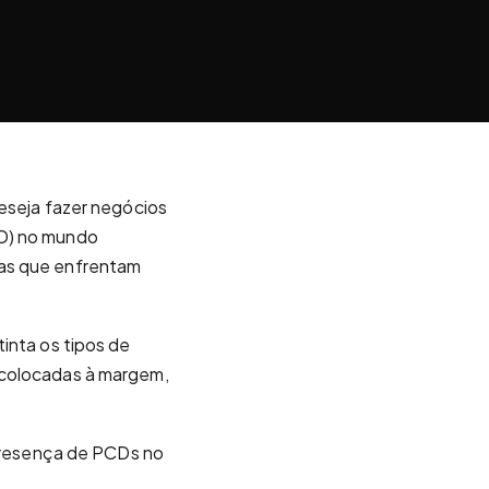
deseja fazer negócios
D) no mundo
oas que enfrentam
inta os tipos de
 colocadas à margem,
presença de PCDs no