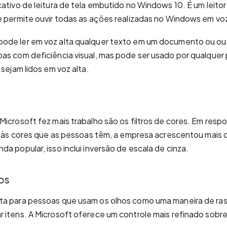
cativo de leitura de tela embutido no Windows 10. É um leitor
e permite ouvir todas as ações realizadas no Windows em voz
de ler em voz alta qualquer texto em um documento ou outr
as com deficiência visual, mas pode ser usado por qualquer
 sejam lidos em voz alta.
Microsoft fez mais trabalho são os filtros de cores. Em resp
 e às cores que as pessoas têm, a empresa acrescentou mai
a popular, isso inclui inversão de escala de cinza.
os
ta para pessoas que usam os olhos como uma maneira de ras
 itens. A Microsoft oferece um controle mais refinado sobre