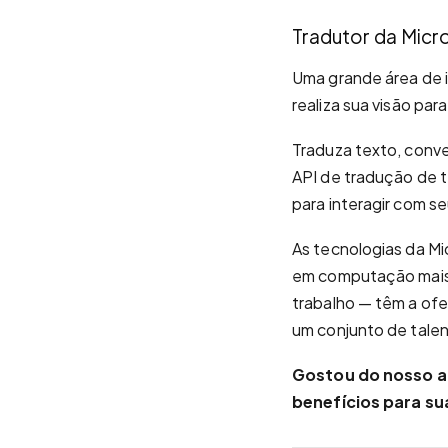
Tradutor da Micr
Uma grande área de i
realiza sua visão par
Traduza texto, conve
API de tradução de t
para interagir com s
As tecnologias da M
em computação mais 
trabalho — têm a ofe
um conjunto de talen
Gostou do nosso a
benefícios para su