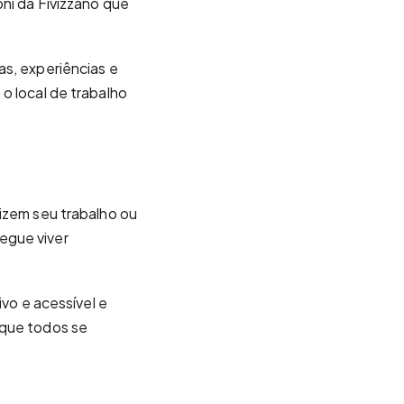
oni da Fivizzano que
as, experiências e
o local de trabalho
lizem seu trabalho ou
egue viver
ivo e acessível e
 que todos se