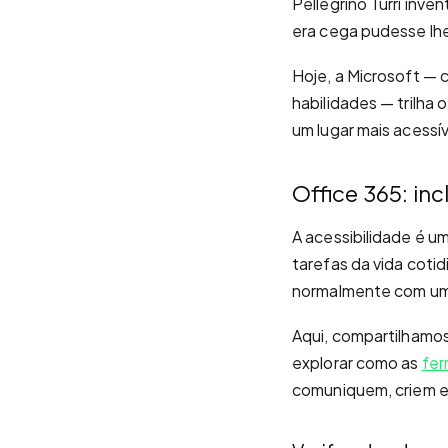
Pellegrino Turri inv
era cega pudesse lhe
Hoje, a Microsoft — 
habilidades — trilha
um lugar mais acessív
Office 365: inc
A acessibilidade é u
tarefas da vida cot
normalmente com um 
Aqui, compartilhamos 
explorar como as
fer
comuniquem, criem e