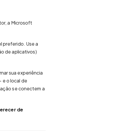
or, a Microsoft
 preferido. Use a
o de aplicativos)
nar sua experiência
e o local de
ização se conectem a
erecer de