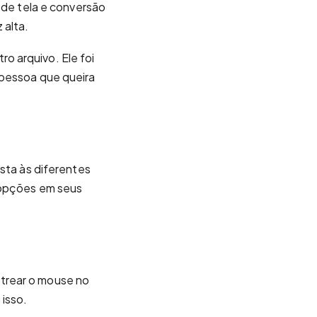
 de tela e conversão
 alta.
o arquivo. Ele foi
 pessoa que queira
osta às diferentes
s opções em seus
trear o mouse no
 isso.