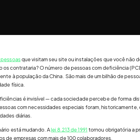
 pessoas
que visitam seu site ou instalações que você não 
o os contrataria?
O número de pessoas com deficiência (PC
lente à população da China. São mais de um bilhão de pess
dade física.
iciências é invisível — cada sociedade percebe de forma dist
 pessoas com necessidades especiais foram, historicamente,
dades diárias.
nário está mudando. A
lei 8.213 de 1991
tornou obrigatória a 
ios de empresas com mais de 100 colaboradores.