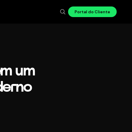
Portal do Cliente
 em um
derno