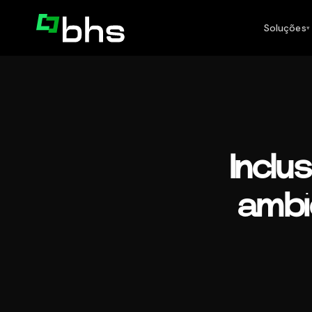
Soluções
▾
Inclu
ambi