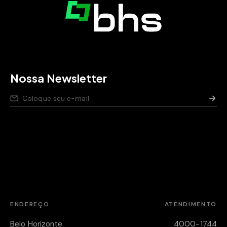
Nossa Newsletter
Nós respeitamos seus dados,
saiba como
.
Aviso de privacidade para pessoas candidatas,
saiba
como
.
Política de segurança da Informação,
saiba como
.
ENDEREÇO
ATENDIMENTO
Belo Horizonte
4000-1744