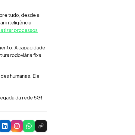
bre tudo, desde a
r inteligência
atizar processos
mento. A capacidade
ra rodoviária fixa
ades humanas. Ele
.
hegada da rede 5G!