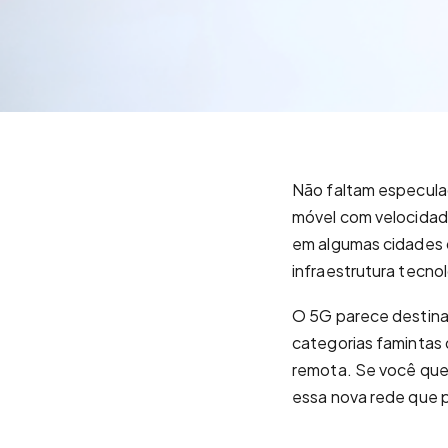
Não faltam especula
móvel com velocidad
em algumas cidades d
infraestrutura tecnol
O 5G parece destina
categorias famintas 
remota. Se você quer
essa nova rede que p