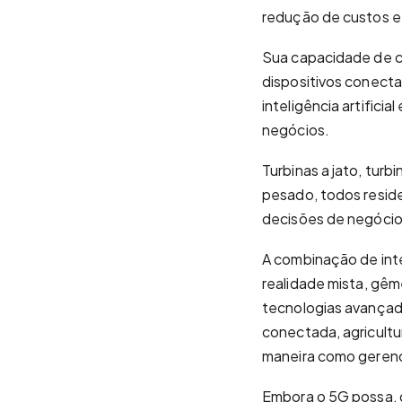
redução de custos e
Sua capacidade de c
dispositivos conecta
inteligência artific
negócios.
Turbinas a jato, turb
pesado, todos resid
decisões de negócio
A combinação de inte
realidade mista, gême
tecnologias avançada
conectada, agricultu
maneira como geren
Embora o 5G possa, d