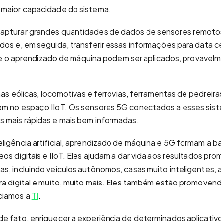
 maior capacidade do sistema.
apturar grandes quantidades de dados de sensores remotos
dos e, em seguida, transferir essas informações para data c
ial e o aprendizado de máquina podem ser aplicados, provavel
inas eólicas, locomotivas e ferrovias, ferramentas de pedreir
em no espaço IIoT. Os sensores 5G conectados a esses sist
s mais rápidas e mais bem informadas.
ligência artificial, aprendizado de máquina e 5G formam a b
os digitais e IIoT. Eles ajudam a dar vida aos resultados pr
s, incluindo veículos autônomos, casas muito inteligentes, 
ra digital e muito, muito mais. Eles também estão promove
ciamos a
TI
.
e fato, enriquecer a experiência de determinados aplicativ