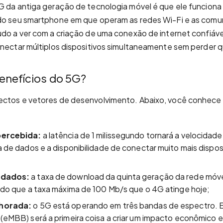
5G da antiga geração de tecnologia móvel é que ele funcion
 do seu smartphone em que operam as redes Wi-Fi e as comu
udo a ver com a criação de uma conexão de internet confiáv
onectar múltiplos dispositivos simultaneamente sem perder q
enefícios do 5G?
ectos e vetores de desenvolvimento. Abaixo, você conhece s
percebida:
a latência de 1 milissegundo tornará a velocidade
a de dados e a disponibilidade de conectar muito mais dispo
 dados:
a taxa de download da quinta geração da rede móve
 do que a taxa máxima de 100 Mb/s que o 4G atinge hoje;
lhorada:
o 5G está operando em três bandas de espectro. E
(eMBB) será a primeira coisa a criar um impacto econômico e