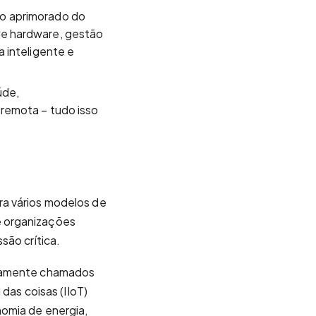
to aprimorado do
de hardware, gestão
a inteligente e
úde,
 remota – tudo isso
ra vários modelos de
e organizações
são crítica.
ivamente chamados
 das coisas (IIoT)
nomia de energia,