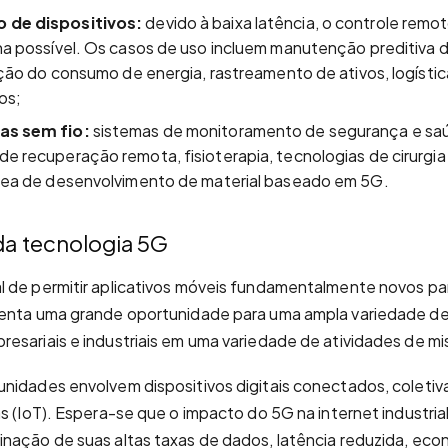
 de dispositivos:
devido à baixa latência, o controle remo
na possível. Os casos de uso incluem manutenção preditiva 
ação do consumo de energia, rastreamento de ativos, logístic
os;
as sem fio:
sistemas de monitoramento de segurança e sa
e recuperação remota, fisioterapia, tecnologias de cirurgia
área de desenvolvimento de material baseado em 5G.
da tecnologia 5G
 de permitir aplicativos móveis fundamentalmente novos pa
senta uma grande oportunidade para uma ampla variedade d
esariais e industriais em uma variedade de atividades de mis
unidades envolvem dispositivos digitais conectados, colet
s (IoT). Espera-se que o impacto do 5G na internet industrial
nação de suas altas taxas de dados, latência reduzida, eco