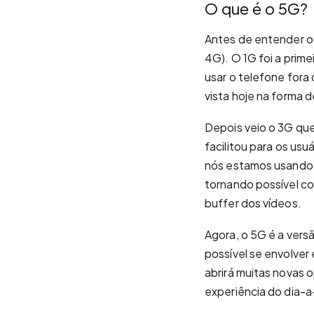
O que é o 5G?
Antes de entender o 
4G). O 1G foi a prim
usar o telefone for
vista hoje na forma
Depois veio o 3G que
facilitou para os us
nós estamos usando 
tornando possível co
buffer dos vídeos.
Agora, o 5G é a vers
possível se envolver 
abrirá muitas novas 
experiência do dia-a