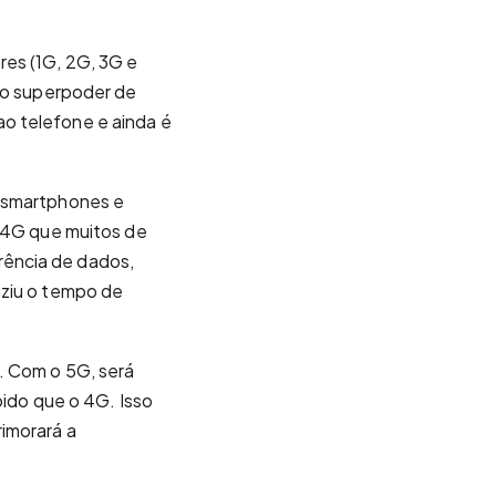
res (1G, 2G, 3G e
 do superpoder de
o telefone e ainda é
r smartphones e
e 4G que muitos de
rência de dados,
uziu o tempo de
. Com o 5G, será
pido que o 4G. Isso
imorará a