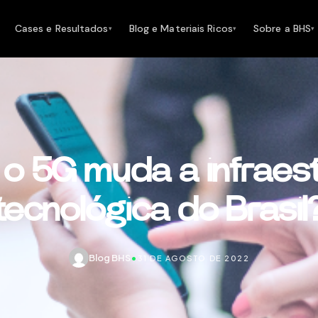
Cases e Resultados
Blog e Materiais Ricos
Sobre a BHS
▾
▾
▾
o 5G muda a infraest
tecnológica do Brasil
Blog BHS
•
31 DE AGOSTO DE 2022