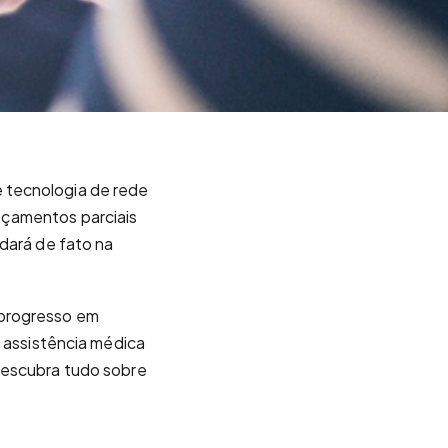
 tecnologia de rede
nçamentos parciais
udará de fato na
 progresso em
e assistência médica
descubra tudo sobre