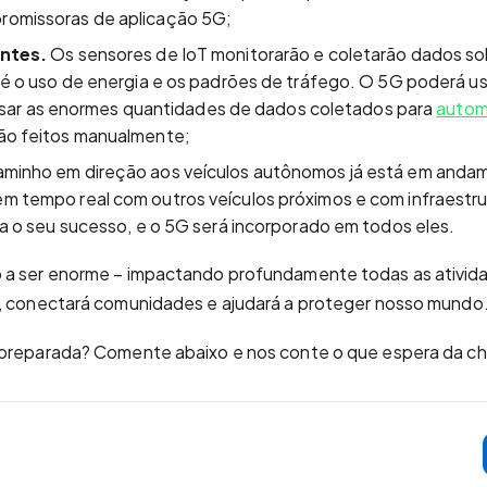
omissoras de aplicação 5G;
entes.
Os sensores de IoT monitorarão e coletarão dados so
té o uso de energia e os padrões de tráfego. O 5G poderá usa
nalisar as enormes quantidades de dados coletados para
autom
ão feitos manualmente;
minho em direção aos veículos autônomos já está em anda
 tempo real com outros veículos próximos e com infraestrutu
ra o seu sucesso, e o 5G será incorporado em todos eles.
 a ser enorme – impactando profundamente todas as ativid
o, conectará comunidades e ajudará a proteger nosso mundo
 preparada? Comente abaixo e nos conte o que espera da c