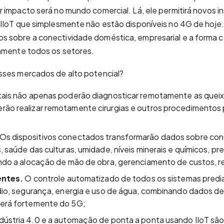
or impacto será no mundo comercial. Lá, ele permitirá novos in
 IIoT que simplesmente não estão disponíveis no 4G de hoje
 sobre a conectividade doméstica, empresarial e a forma 
camente todos os setores.
sses mercados de alto potencial?
tais não apenas poderão diagnosticar remotamente as queix
ão realizar remotamente cirurgias e outros procedimentos 
Os dispositivos conectados transformarão dados sobre cond
, saúde das culturas, umidade, níveis minerais e químicos, p
ndo a alocação de mão de obra, gerenciamento de custos, r
entes.
O controle automatizado de todos os sistemas predia
dio, segurança, energia e uso de água, combinando dados de 
erá fortemente do 5G;
indústria 4.0 e a automação de ponta a ponta usando IIoT são