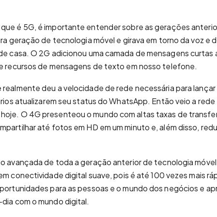
que é 5G, é importante entender sobre as gerações anterio
eira geração de tecnologia móvel e girava em torno da voz e
a de casa. O 2G adicionou uma camada de mensagens curtas a
 de recursos de mensagens de texto em nosso telefone.
 realmente deu a velocidade de rede necessária para lança
uários atualizarem seu status do WhatsApp. Então veio a red
hoje. O 4G presenteou o mundo com altas taxas de transfe
mpartilhar até fotos em HD em um minuto e, além disso, red
ão avançada de toda a geração anterior de tecnologia móvel
em conectividade digital suave, pois é até 100 vezes mais rá
oportunidades para as pessoas e o mundo dos negócios e apr
-dia com o mundo digital.