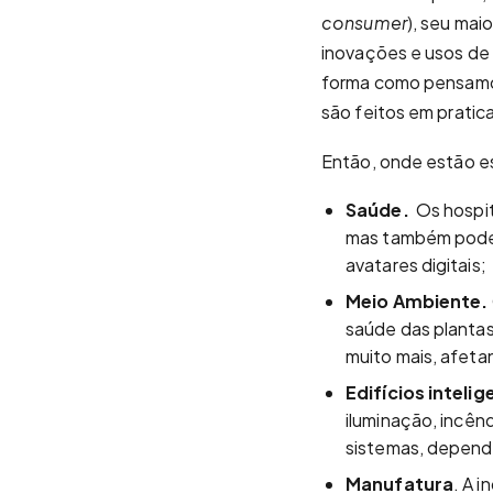
consumer
), seu mai
inovações e usos de
forma como pensamos
são feitos em prati
Então, onde estão e
Saúde.
Os hospi
mas também poder
avatares digitais;
Meio Ambiente.
saúde das plantas
muito mais, afeta
Edifícios intelig
iluminação, incên
sistemas, depend
Manufatura
. A 