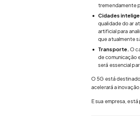
tremendamente pr
Cidades intelig
qualidade do ar a
artificial para a
que atualmente s
Transporte.
O ca
de comunicação em
será essencial pa
O 5G está destinado
acelerará a inovaçã
E sua empresa, está