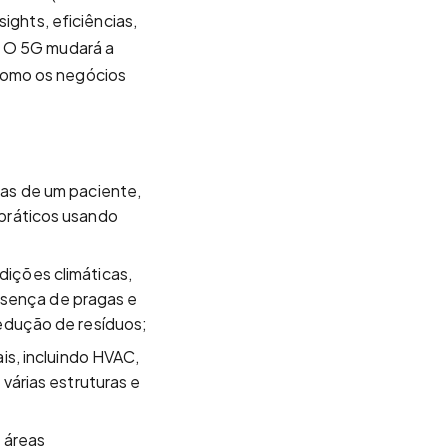
sights, eficiências,
. O 5G mudará a
como os negócios
as de um paciente,
práticos usando
ições climáticas,
resença de pragas e
edução de resíduos;
is, incluindo HVAC,
várias estruturas e
 áreas