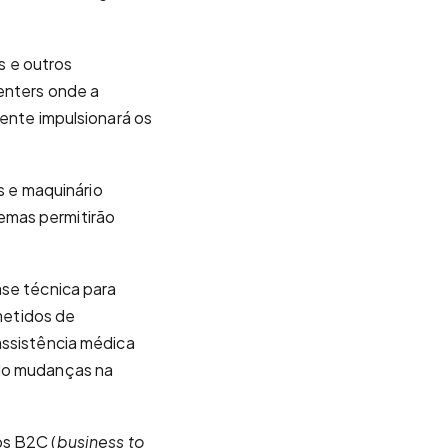
 e outros
enters onde a
mente impulsionará os
as e maquinário
emas permitirão
ase técnica para
ometidos de
assistência médica
ndo mudanças na
os B2C (
business to