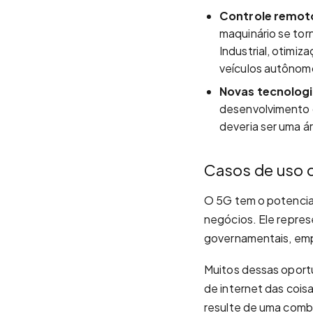
Controle remoto
maquinário se tor
Industrial, otimiz
veículos autônom
Novas tecnologi
desenvolvimento d
deveria ser uma 
Casos de uso 
O 5G tem o potencial
negócios. Ele repre
governamentais, empr
Muitos dessas oport
de internet das coisa
resulte de uma combi