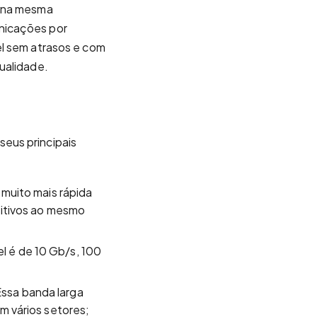
a na mesma
nicações por
el sem atrasos e com
ualidade.
eus principais
 muito mais rápida
sitivos ao mesmo
l é de 10 Gb/s, 100
ssa banda larga
m vários setores;