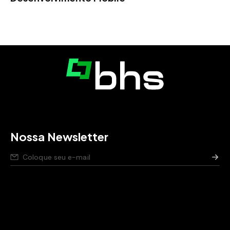
Nossa Newsletter
Nós respeitamos seus dados,
saiba como
.
Aviso de privacidade para pessoas candidatas,
saiba
como
.
Política de segurança da Informação,
saiba como
.