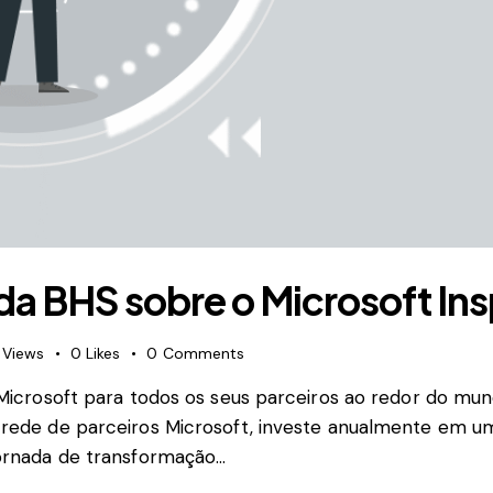
s da BHS sobre o Microsoft In
Views
0
Likes
0
Comments
a Microsoft para todos os seus parceiros ao redor do m
 rede de parceiros Microsoft, investe anualmente em u
jornada de transformação…